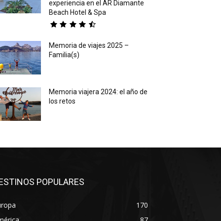
experiencia en el AR Diamante
Beach Hotel & Spa
Memoria de viajes 2025 –
Familia(s)
Memoria viajera 2024: el año de
los retos
ESTINOS POPULARES
uropa
170
mérica
87