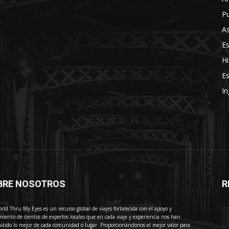
Pu
As
E
Hi
Es
In
BRE NOSOTROS
R
E
rld Thru My Eyes es un recurso global de viajes fortalecida con el apoyo y
miento de cientos de expertos locales que en cada viaje y experiencia nos han
itido lo mejor de cada comunidad o lugar. Proporcionándonos el mejor valor para