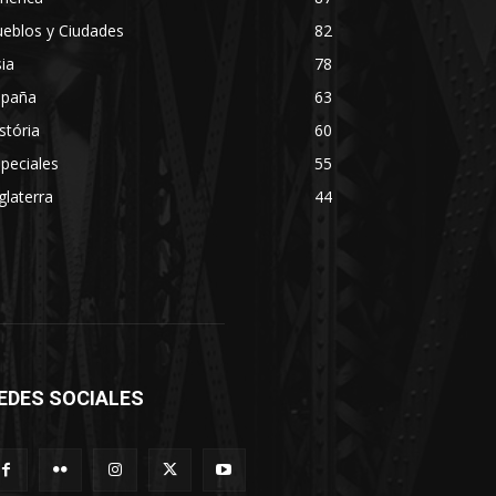
eblos y Ciudades
82
ia
78
spaña
63
stória
60
peciales
55
glaterra
44
EDES SOCIALES