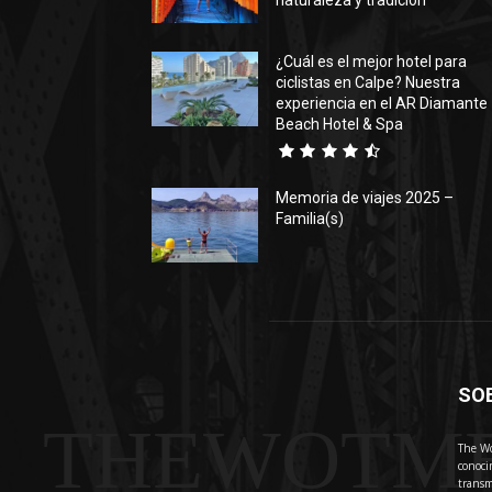
naturaleza y tradición
¿Cuál es el mejor hotel para
ciclistas en Calpe? Nuestra
experiencia en el AR Diamante
Beach Hotel & Spa
Memoria de viajes 2025 –
Familia(s)
SO
THEWOTM
The Wo
conoci
transm