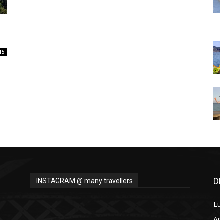
Thru
15
My
Eyes
D
INSTAGRAM @ many travellers
E
A