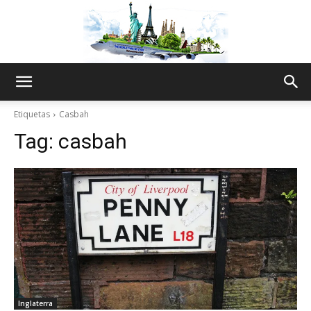
The
Etiquetas
Casbah
Tag:
casbah
World
Thru
My
Inglaterra