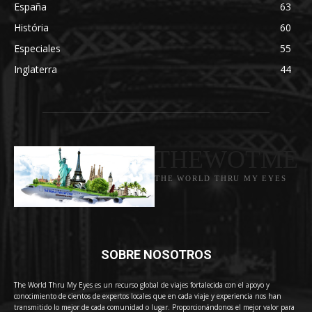
España
63
História
60
Especiales
55
Inglaterra
44
THEWOTME
THE WORLD THRU MY EYES
SOBRE NOSOTROS
The World Thru My Eyes es un recurso global de viajes fortalecida con el apoyo y
conocimiento de cientos de expertos locales que en cada viaje y experiencia nos han
transmitido lo mejor de cada comunidad o lugar. Proporcionándonos el mejor valor para