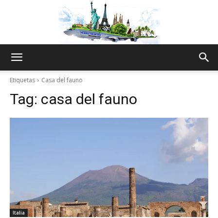
The
Etiquetas
Casa del fauno
Tag:
casa del fauno
World
Thru
My
Italia