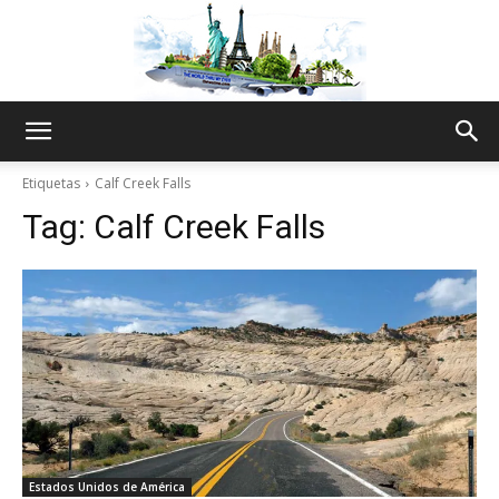
The
Etiquetas
Calf Creek Falls
Tag:
Calf Creek Falls
World
Thru
My
Estados Unidos de América