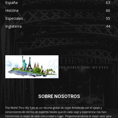
España
63
História
60
Especiales
55
Inglaterra
44
THEWOTME
THE WORLD THRU MY EYES
SOBRE NOSOTROS
The World Thru My Eyes es un recurso global de viajes fortalecida con el apoyo y
conocimiento de cientos de expertos locales que en cada viaje y experiencia nos han
transmitido lo mejor de cada comunidad o lugar. Proporcionándonos el mejor valor para