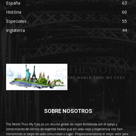
España
63
História
60
Especiales
55
Inglaterra
44
THEWOTME
THE WORLD THRU MY EYES
SOBRE NOSOTROS
The World Thru My Eyes es un recurso global de viajes fortalecida con el apoyo y
conocimiento de cientos de expertos locales que en cada viaje y experiencia nos han
transmitido lo mejor de cada comunidad o lugar. Proporcionándonos el mejor valor para