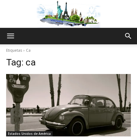
The
Etiquetas
Ca
Tag:
ca
World
Thru
My
Estados Unidos de América