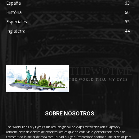
España
63
História
60
Especiales
55
Inglaterra
44
THEWOTME
THE WORLD THRU MY EYES
SOBRE NOSOTROS
The World Thru My Eyes es un recurso global de viajes fortalecida con el apoyo y
conocimiento de cientos de expertos locales que en cada viaje y experiencia nos han
transmitido lo mejor de cada comunidad o lugar. Proporcionándonos el mejor valor para