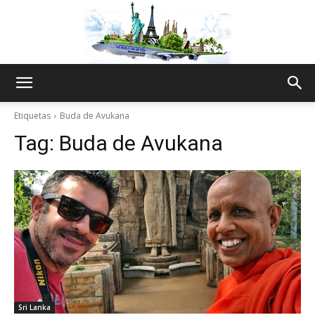
The
Etiquetas
Buda de Avukana
Tag:
Buda de Avukana
World
Thru
My
Sri Lanka