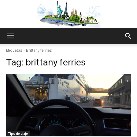
The
Etiquetas
Brittany ferries
Tag:
brittany ferries
World
Thru
My
Tips de viaje