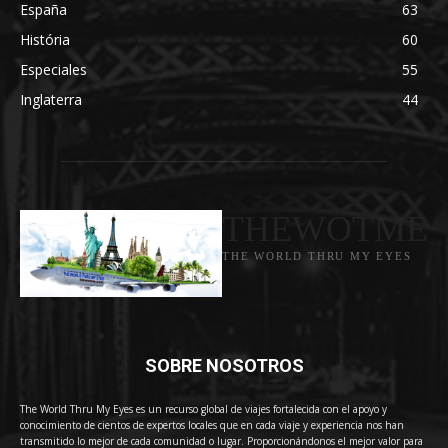
España
63
História
60
Especiales
55
Inglaterra
44
THEWOTME
THE WORLD THRU MY EYES
SOBRE NOSOTROS
The World Thru My Eyes es un recurso global de viajes fortalecida con el apoyo y
conocimiento de cientos de expertos locales que en cada viaje y experiencia nos han
transmitido lo mejor de cada comunidad o lugar. Proporcionándonos el mejor valor para