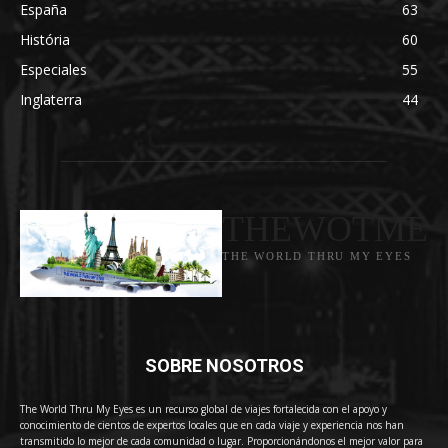
España
63
História
60
Especiales
55
Inglaterra
44
THEWOTME
THE WORLD THRU MY EYES
SOBRE NOSOTROS
The World Thru My Eyes es un recurso global de viajes fortalecida con el apoyo y
conocimiento de cientos de expertos locales que en cada viaje y experiencia nos han
transmitido lo mejor de cada comunidad o lugar. Proporcionándonos el mejor valor para