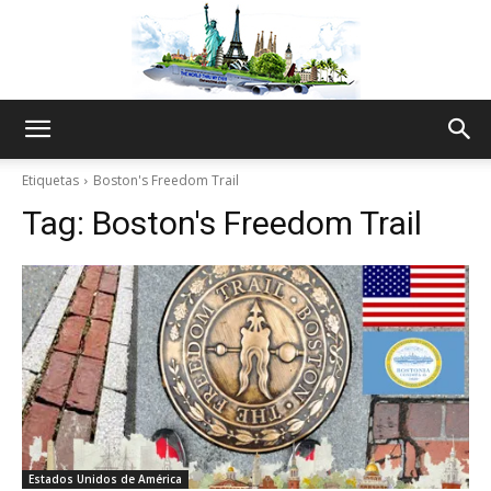
The
Etiquetas
Boston's Freedom Trail
Tag:
Boston's Freedom Trail
World
Thru
My
Estados Unidos de América