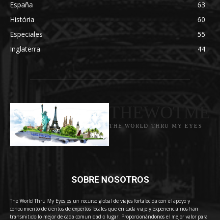
España
63
História
60
Especiales
55
Inglaterra
44
THEWOTME
THE WORLD THRU MY EYES
SOBRE NOSOTROS
The World Thru My Eyes es un recurso global de viajes fortalecida con el apoyo y
conocimiento de cientos de expertos locales que en cada viaje y experiencia nos han
transmitido lo mejor de cada comunidad o lugar. Proporcionándonos el mejor valor para