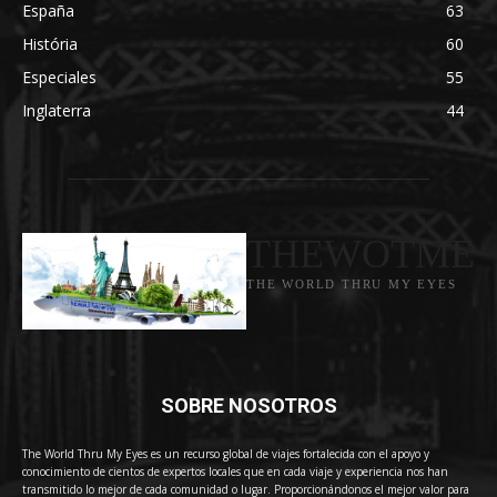
España
63
História
60
Especiales
55
Inglaterra
44
THEWOTME
THE WORLD THRU MY EYES
SOBRE NOSOTROS
The World Thru My Eyes es un recurso global de viajes fortalecida con el apoyo y
conocimiento de cientos de expertos locales que en cada viaje y experiencia nos han
transmitido lo mejor de cada comunidad o lugar. Proporcionándonos el mejor valor para