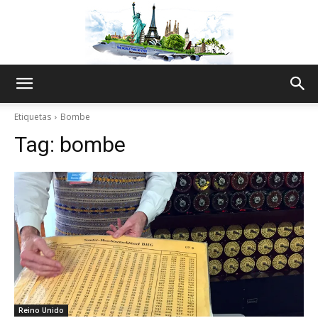
The
Etiquetas
Bombe
Tag:
bombe
World
Thru
My
Reino Unido