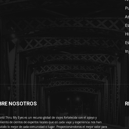
Pu
As
E
Hi
Es
In
BRE NOSOTROS
R
E
rld Thru My Eyes es un recurso global de viajes fortalecida con el apoyo y
miento de cientos de expertos locales que en cada viaje y experiencia nos han
itido lo mejor de cada comunidad o lugar. Proporcionándonos el mejor valor para