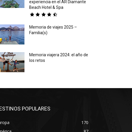
experiencia en el AR Diamante
Beach Hotel & Spa
Memoria de viajes 2025 –
Familia(s)
Memoria viajera 2024: el año de
los retos
ESTINOS POPULARES
uropa
170
mérica
87