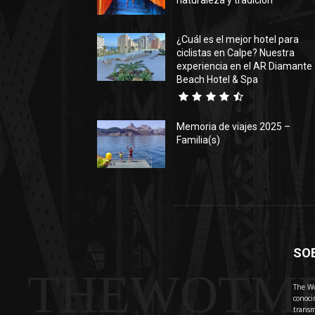
naturaleza y tradición
¿Cuál es el mejor hotel para
ciclistas en Calpe? Nuestra
experiencia en el AR Diamante
Beach Hotel & Spa
Memoria de viajes 2025 –
Familia(s)
SO
THEWOTM
The Wo
conoci
transm