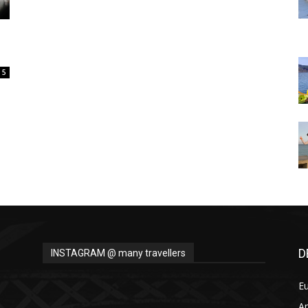
Thru
5
My
Eyes
D
INSTAGRAM @ many travellers
E
A