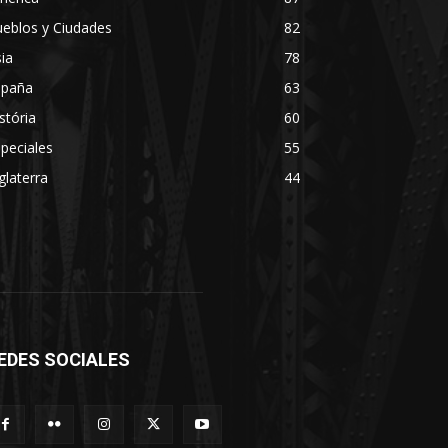
eblos y Ciudades
82
ia
78
spaña
63
stória
60
peciales
55
glaterra
44
EDES SOCIALES