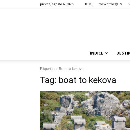
jueves, agosto 6, 2026
HOME
thewotme@TV
S
INDICE
DESTI
Etiquetas
Boat to kekova
Tag:
boat to kekova