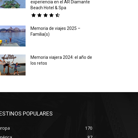
experiencia en el AR Diamante
Beach Hotel & Spa
Memoria de viajes 2025 –
Familia(s)
Memoria viajera 2024: el año de
los retos
ESTINOS POPULARES
uropa
170
mérica
87