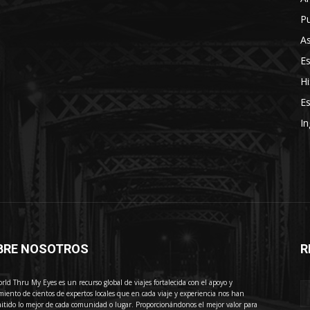
Pu
As
E
Hi
Es
In
BRE NOSOTROS
R
E
rld Thru My Eyes es un recurso global de viajes fortalecida con el apoyo y
miento de cientos de expertos locales que en cada viaje y experiencia nos han
itido lo mejor de cada comunidad o lugar. Proporcionándonos el mejor valor para