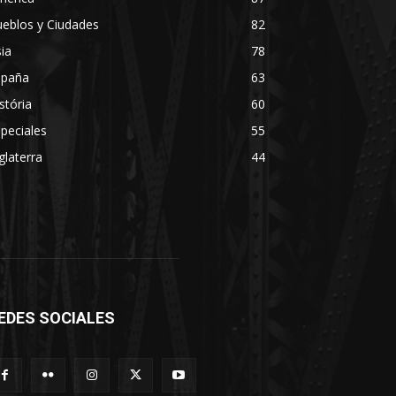
eblos y Ciudades
82
ia
78
spaña
63
stória
60
peciales
55
glaterra
44
EDES SOCIALES