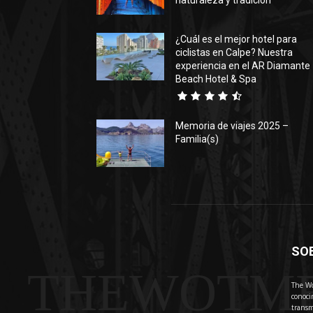
naturaleza y tradición
¿Cuál es el mejor hotel para
ciclistas en Calpe? Nuestra
experiencia en el AR Diamante
Beach Hotel & Spa
Memoria de viajes 2025 –
Familia(s)
SO
THEWOTM
The Wo
conoci
transm