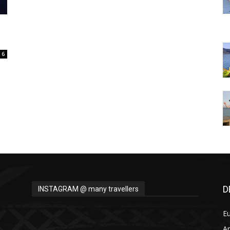
Thru
6
My
Eyes
D
INSTAGRAM @ many travellers
E
A