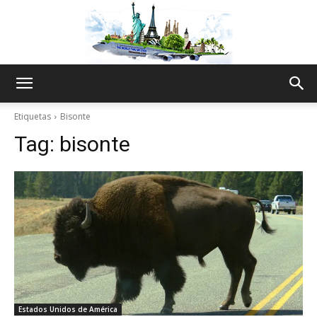
The
Etiquetas
Bisonte
Tag:
bisonte
World
Thru
My
Estados Unidos de América