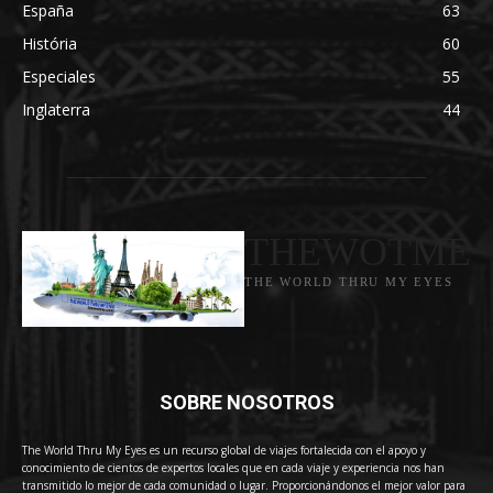
España
63
História
60
Especiales
55
Inglaterra
44
THEWOTME
THE WORLD THRU MY EYES
SOBRE NOSOTROS
The World Thru My Eyes es un recurso global de viajes fortalecida con el apoyo y
conocimiento de cientos de expertos locales que en cada viaje y experiencia nos han
transmitido lo mejor de cada comunidad o lugar. Proporcionándonos el mejor valor para