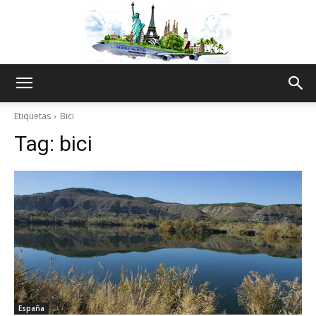
The
Etiquetas
Bici
Tag:
bici
World
Thru
My
España