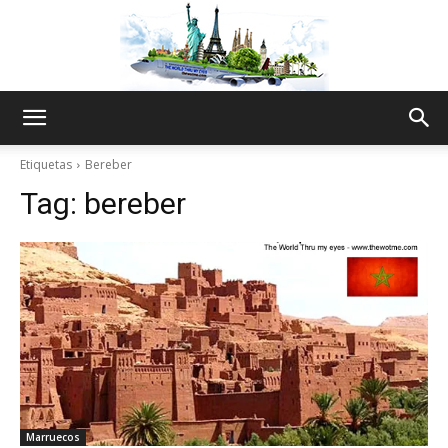
The
Etiquetas
Bereber
Tag:
bereber
World
Thru
My
Marruecos