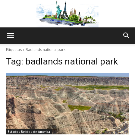
The
Etiquetas
Badlands national park
Tag:
badlands national park
World
Thru
My
Estados Unidos de América