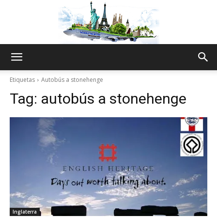
The
Etiquetas
Autobús a stonehenge
Tag:
autobús a stonehenge
World
Thru
My
Inglaterra