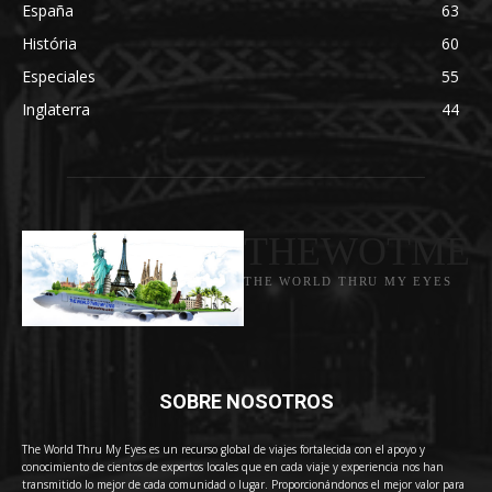
España
63
História
60
Especiales
55
Inglaterra
44
THEWOTME
THE WORLD THRU MY EYES
SOBRE NOSOTROS
The World Thru My Eyes es un recurso global de viajes fortalecida con el apoyo y
conocimiento de cientos de expertos locales que en cada viaje y experiencia nos han
transmitido lo mejor de cada comunidad o lugar. Proporcionándonos el mejor valor para