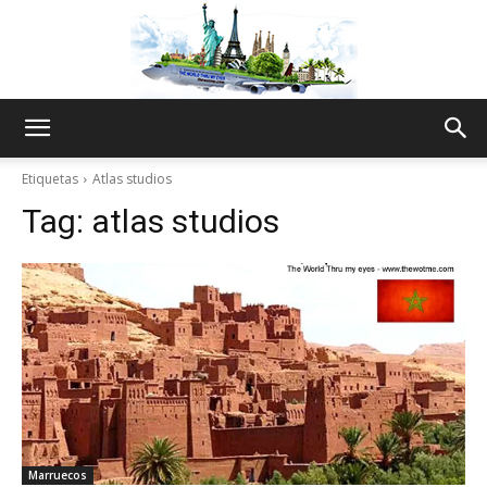
The
Etiquetas
Atlas studios
Tag:
atlas studios
World
Thru
My
Marruecos