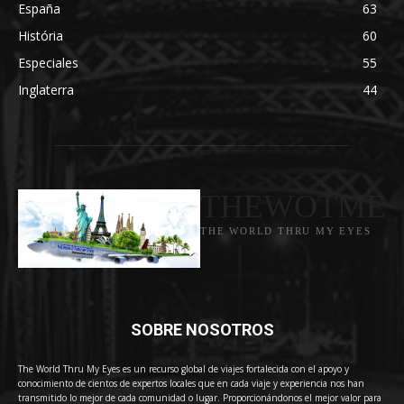
España
63
História
60
Especiales
55
Inglaterra
44
THEWOTME
THE WORLD THRU MY EYES
SOBRE NOSOTROS
The World Thru My Eyes es un recurso global de viajes fortalecida con el apoyo y
conocimiento de cientos de expertos locales que en cada viaje y experiencia nos han
transmitido lo mejor de cada comunidad o lugar. Proporcionándonos el mejor valor para