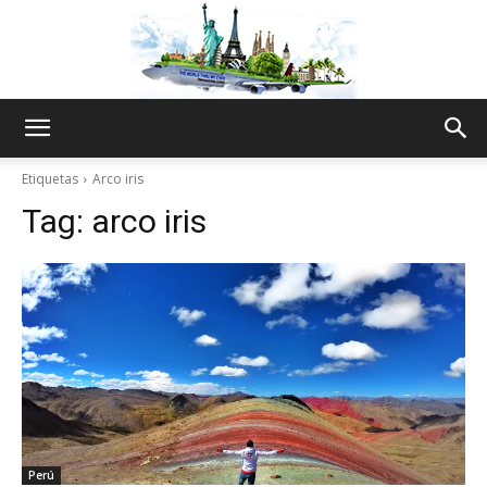
The
Etiquetas
Arco iris
Tag:
arco iris
World
Thru
My
Perú