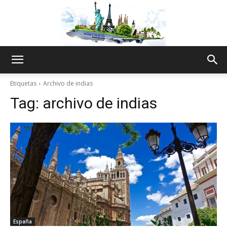
The
Etiquetas
Archivo de indias
Tag:
archivo de indias
World
Thru
My
España