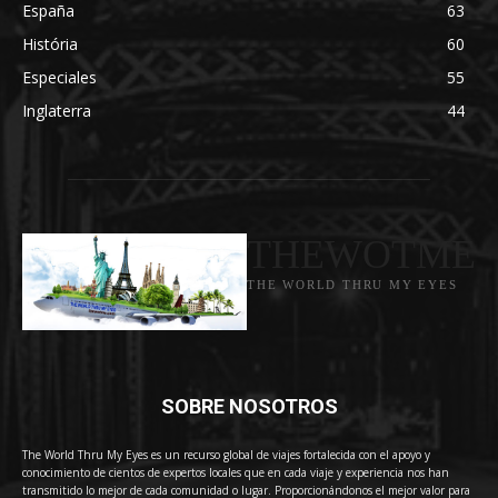
España
63
História
60
Especiales
55
Inglaterra
44
THEWOTME
THE WORLD THRU MY EYES
SOBRE NOSOTROS
The World Thru My Eyes es un recurso global de viajes fortalecida con el apoyo y
conocimiento de cientos de expertos locales que en cada viaje y experiencia nos han
transmitido lo mejor de cada comunidad o lugar. Proporcionándonos el mejor valor para