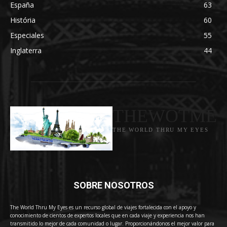
España
63
História
60
Especiales
55
Inglaterra
44
THEWOTME
THE WORLD THRU MY EYES
SOBRE NOSOTROS
The World Thru My Eyes es un recurso global de viajes fortalecida con el apoyo y
conocimiento de cientos de expertos locales que en cada viaje y experiencia nos han
transmitido lo mejor de cada comunidad o lugar. Proporcionándonos el mejor valor para