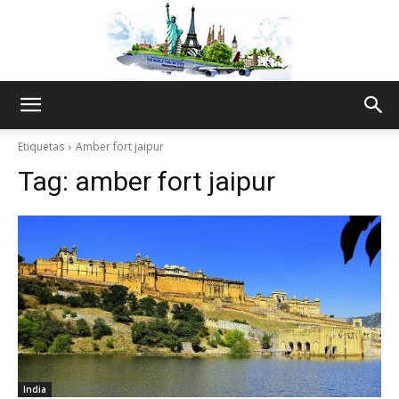
The
Etiquetas
Amber fort jaipur
Tag:
amber fort jaipur
World
Thru
My
India