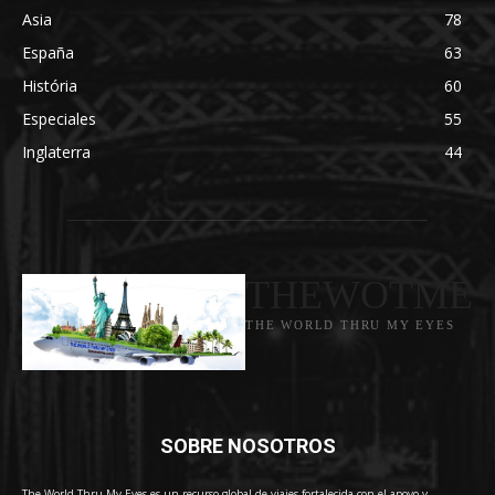
Asia
78
España
63
História
60
Especiales
55
Inglaterra
44
THEWOTME
THE WORLD THRU MY EYES
SOBRE NOSOTROS
The World Thru My Eyes es un recurso global de viajes fortalecida con el apoyo y