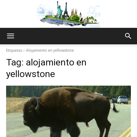
The
Etiquetas
Alojamiento en yellowstone
Tag:
alojamiento en
World
yellowstone
Thru
My