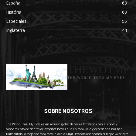
España
63
História
60
Especiales
55
Inglaterra
44
THEWOTME
THE WORLD THRU MY EYES
SOBRE NOSOTROS
The World Thru My Eyes es un recurso global de viajes fortalecida con el apoyo y
conocimiento de cientos de expertos locales que en cada viaje y experiencia nos han
transmitido lo mejor de cada comunidad o lugar. Proporcionándonos el mejor valor para