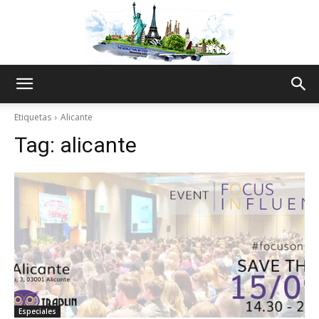
The
Etiquetas
Alicante
Tag:
alicante
World
Thru
My
Especiales