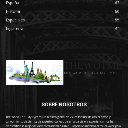
España
63
História
60
Especiales
55
Inglaterra
44
THEWOTME
THE WORLD THRU MY EYES
SOBRE NOSOTROS
The World Thru My Eyes es un recurso global de viajes fortalecida con el apoyo y
conocimiento de cientos de expertos locales que en cada viaje y experiencia nos han
transmitido lo mejor de cada comunidad o lugar. Proporcionándonos el mejor valor para