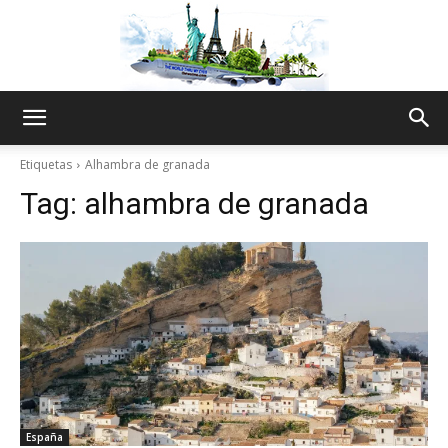
The
Etiquetas
Alhambra de granada
Tag:
alhambra de granada
World
Thru
My
España