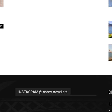
Thru
11
My
Eyes
D
INSTAGRAM @ many travellers
E
A