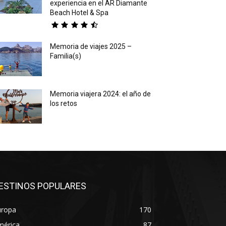
experiencia en el AR Diamante
Beach Hotel & Spa
Memoria de viajes 2025 –
Familia(s)
Memoria viajera 2024: el año de
los retos
ESTINOS POPULARES
uropa
170
mérica
87