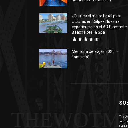
naturaleza y tradición
¿Cuál es el mejor hotel para
ciclistas en Calpe? Nuestra
experiencia en el AR Diamante
Beach Hotel & Spa
Memoria de viajes 2025 –
Familia(s)
SO
THEWOTM
The Wo
conoci
transm