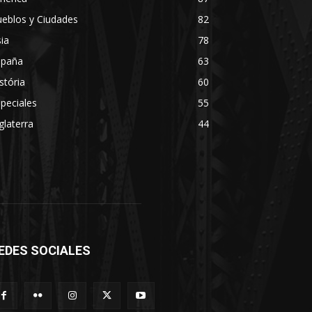
eblos y Ciudades
82
ia
78
spaña
63
stória
60
peciales
55
glaterra
44
EDES SOCIALES