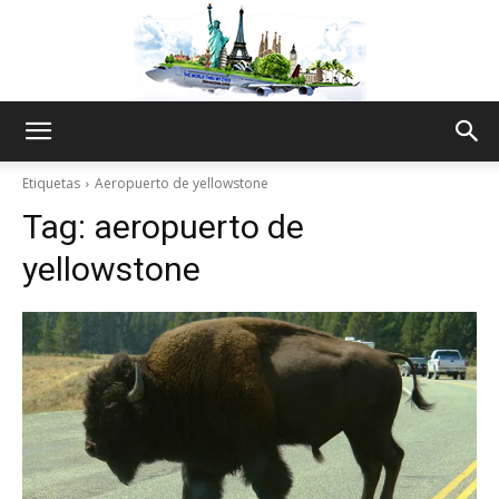
The
Etiquetas
Aeropuerto de yellowstone
Tag:
aeropuerto de
World
yellowstone
Thru
My