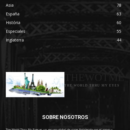
Asia
78
España
63
História
60
Especiales
55
Inglaterra
44
THEWOTME
THE WORLD THRU MY EYES
SOBRE NOSOTROS
The World Thru My Eyes es un recurso global de viajes fortalecida con el apoyo y