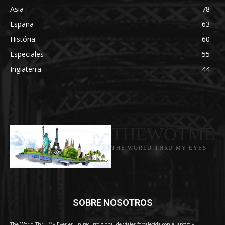
Asia
78
España
63
História
60
Especiales
55
Inglaterra
44
THEWOTME
THE WORLD THRU MY EYES
SOBRE NOSOTROS
The World Thru My Eyes es un recurso global de viajes fortalecida con el apoyo y