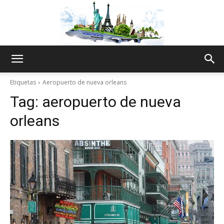
The
Etiquetas
Aeropuerto de nueva orleans
Tag:
aeropuerto de nueva
World
orleans
Thru
My