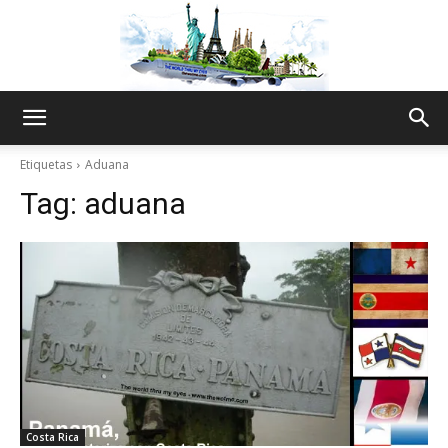
The
Etiquetas
Aduana
Tag:
aduana
World
Thru
My
Costa Rica