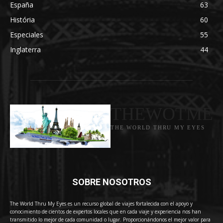
España
63
História
60
Especiales
55
Inglaterra
44
THEWOTME
THE WORLD THRU MY EYES
SOBRE NOSOTROS
The World Thru My Eyes es un recurso global de viajes fortalecida con el apoyo y
conocimiento de cientos de expertos locales que en cada viaje y experiencia nos han
transmitido lo mejor de cada comunidad o lugar. Proporcionándonos el mejor valor para