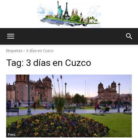
The
Etiquetas
3 días en Cuzco
Tag:
3 días en Cuzco
World
Thru
My
Perú