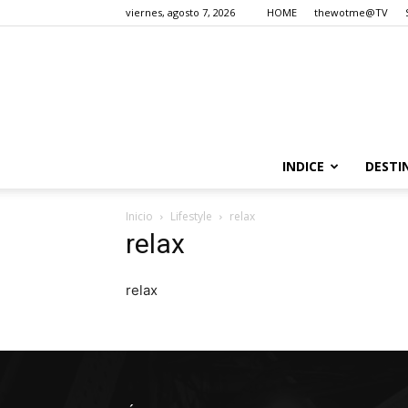
viernes, agosto 7, 2026
HOME
thewotme@TV
INDICE
DESTI
Inicio
Lifestyle
relax
relax
relax