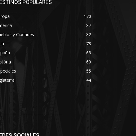
ESTINOS POPULARES
uropa
170
mérica
87
eblos y Ciudades
82
ia
78
spaña
63
stória
60
peciales
55
glaterra
44
EDES SOCIALES