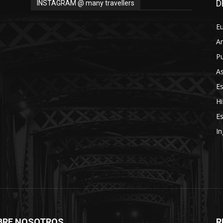
D
INSTAGRAM @ many travellers
Thru
E
A
Pu
As
My
E
Hi
Es
In
Eyes
BRE NOSOTROS
R