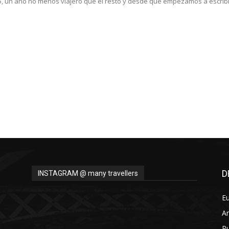
, un año no menos viajero que el resto y desde que empezamos a escribir e
D
INSTAGRAM @ many travellers
E
A
Pu