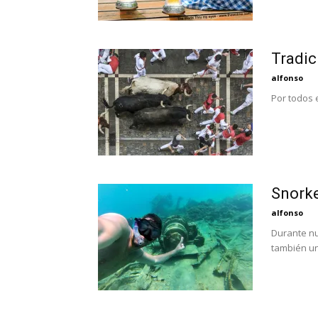
Tradic
alfonso
Por todos 
Snorke
alfonso
Durante nu
también un