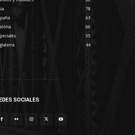
ia
78
spaña
63
stória
60
peciales
55
glaterra
44
EDES SOCIALES