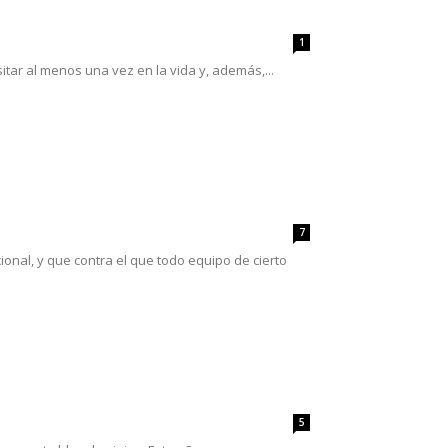
1
tar al menos una vez en la vida y, además,...
7
cional, y que contra el que todo equipo de cierto
5