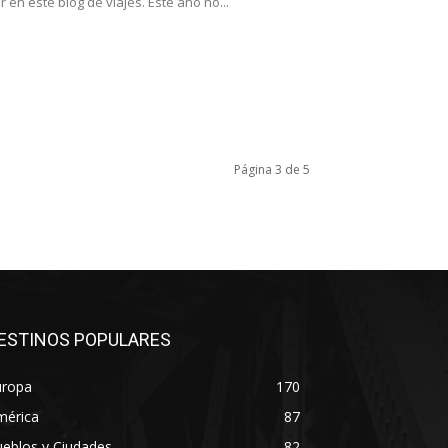
n este blog de viajes. Este año no...
Página 3 de 5
ESTINOS POPULARES
uropa
170
mérica
87
eblos y Ciudades
82