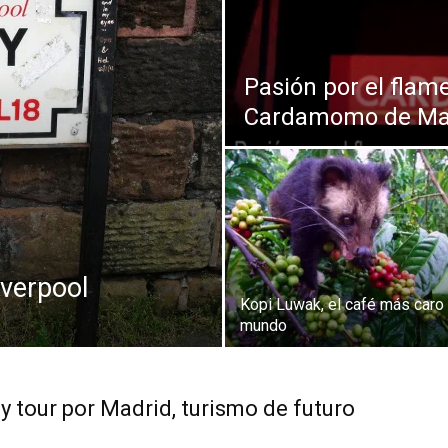
Thru
Pasión por el flam
Cardamomo de Ma
My
Eyes
iverpool
Kopi Luwak, el café más caro
mundo
 tour por Madrid, turismo de futuro