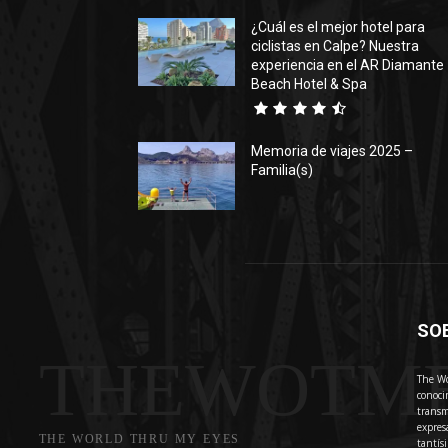
¿Cuál es el mejor hotel para
ciclistas en Calpe? Nuestra
experiencia en el AR Diamante
Beach Hotel & Spa
Memoria de viajes 2025 –
Familia(s)
SO
THEWOTM
The Wo
conoci
transm
expres
THE WORLD THRU MY EYES
tantís