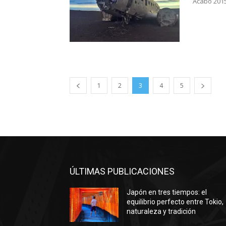
Acabó 2015
1
2
3
4
5
ÚLTIMAS PUBLICACIONES
Japón en tres tiempos: el
equilibrio perfecto entre Tokio,
naturaleza y tradición