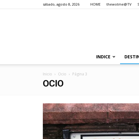
sábado, agosto 8, 2026
HOME
thewotme@TV
INDICE
DESTI
Inicio
Ocio
Página 3
OCIO