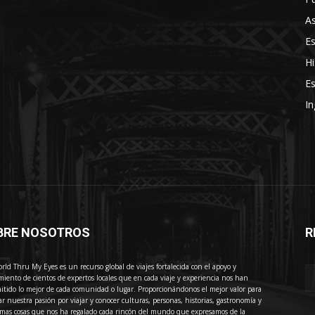
As
E
Hi
Es
In
BRE NOSOTROS
R
E
rld Thru My Eyes es un recurso global de viajes fortalecida con el apoyo y
miento de cientos de expertos locales que en cada viaje y experiencia nos han
itido lo mejor de cada comunidad o lugar. Proporcionándonos el mejor valor para
ar nuestra pasión por viajar y conocer culturas, personas, historias, gastronomía y
imas cosas que nos ha regalado cada rincón del mundo que expresamos de la