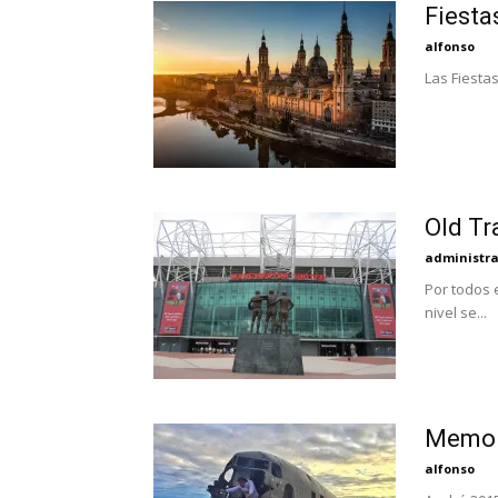
Fiesta
alfonso
Las Fiesta
Old Tr
administr
Por todos e
nivel se...
Memori
alfonso