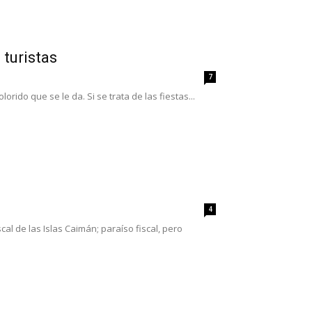
 turistas
7
ido que se le da. Si se trata de las fiestas...
4
al de las Islas Caimán; paraíso fiscal, pero