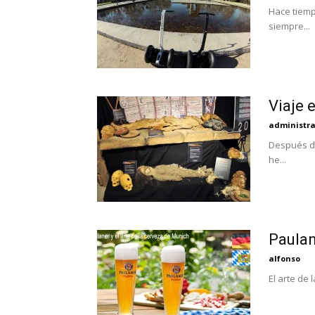
Hace tiemp
siempre...
Viaje 
administr
Después de
he...
Paulan
alfonso
El arte de