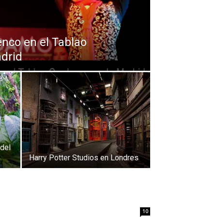
enco en el Tablao
drid
 del
Harry Potter Studios en Londres
10