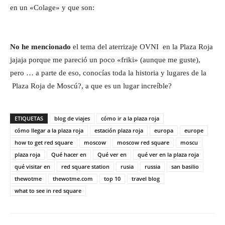
en un «Colage» y que son:
No he mencionado
el tema del aterrizaje OVNI en la Plaza Roja
jajaja porque me pareció un poco «friki» (aunque me guste),
pero … a parte de eso, conocías toda la historia y lugares de la
Plaza Roja de Moscú?, a que es un lugar increíble?
ETIQUETAS
blog de viajes
cómo ir a la plaza roja
cómo llegar a la plaza roja
estación plaza roja
europa
europe
how to get red square
moscow
moscow red square
moscu
plaza roja
Qué hacer en
Qué ver en
qué ver en la plaza roja
qué visitar en
red square station
rusia
russia
san basilio
thewotme
thewotme.com
top 10
travel blog
what to see in red square